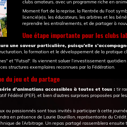
clubs amateurs, avec un programme riche en anima
Moment fort de la reprise, la Rentrée du Foot symbol
licencié(e)s, les éducateurs, les arbitres et les béné
reprendre les entraînements, et de partager à nouve
Une étape importante pour les clubs lab
ura une saveur particulière, puisqu’elle s’accompagne
ructuration, la formation et le développement de la pratique c
ines" et "Futsal". Ils viennent saluer l’investissement quotidi
e ces structures exemplaires reconnues par la Fédération.
ne du jeu et du partage
série d’animations accessibles à toutes et tous :
tir r
tif Fédéral (PEF), et bien d’autres surprises proposées par l
ieux ou passionnés sont tous invités à participer à cette jour
iendra en présence de Laurie Bourillon, représentante du Crédit
hnique de l’Arbitrage. Un repas partagé rassemblera ensuite to