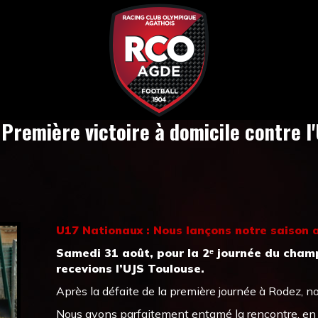
 Première victoire à domicile contre l
U17 Nationaux : Nous lançons notre saison a
Samedi 31 août, pour la 2ᵉ journée du cham
recevions l’UJS Toulouse.
Après la défaite de la première journée à Rodez, n
Nous avons parfaitement entamé la rencontre, en r