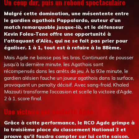
Un coup dur, puis un rebond spectaculaire
Malgré cette domination, une mésentente entre
le gardien agathois Pappalardo, auteur d’un
match remarquable jusque-là, et le défenseur
Kevin Foleu-Tene offre une opportunité à
l’attaquant d’Alès, qui ne se fait pas prier pour
égaliser. 1 à 1, tout est à refaire à la 88ème.
Mais Agde ne baisse pas les bras. Continuant de pousser
jusqu’à la dernière minute, les Agathois sont
récompensés dans les arrêts de jeu. À la 93e minute, le
gardien alésien fauche un joueur agathois dans la surface,
provoquant un penalty décisif. Avec sang-froid, Khaled
Mazouti transforme l’occasion et scelle la victoire d’Agde.
2 à 1, score final.
Une victoire qui conforte Agde
Grâce à cette performance, le RCO Agde grimpe à
la troisième place du classement National 3 et
prouve qu’il faudra compter sur lui cette saison.