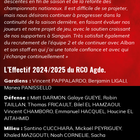
descentes en fin de saison et de la refonte des
championnats nationaux. Il est difficile de se projeter,
mais nous désirons continuer à progresser dans la
continuité de la saison dernière, en faisant évoluer nos
joueurs et notre projet de jeu, avec le soutien croissant
de nos supporters à Sanguin. Très satisfait également
du recrutement de l’équipe 2 et de continuer avec Alban
et son staff en qui j’ai une totale confiance et avec qui
j’échange continuellement »
L’Effectif 2024/2025 du RCO Agde.
Gardiens :
Vincent PAPPALARDO, Benjamin LIGALI,
Manea PANISSELLO
Défense :
Matt DARMON, Galaye GUEYE, Robin
TAILLAN, Thomas FRICAULT, Bilel EL HAMZAOUI,
Vincent CHAMBORO, Emmanuel HACQUEL, Houcine EL
AITAHMID
Milieu :
Santino CUCCHIARA, Mickaël PEYRIGUEY,
Khaled MAZGOUTI, Noah CORNELIE, Sacha